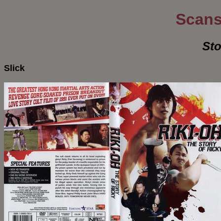
Scans
Sto
Slick